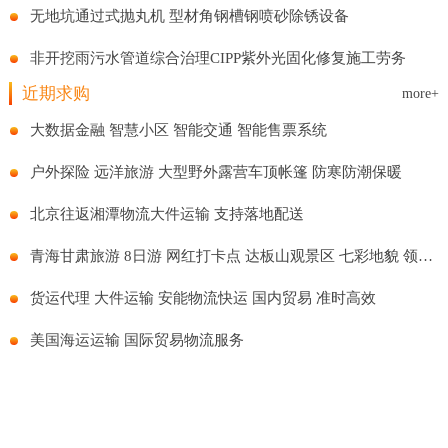
无地坑通过式抛丸机 型材角钢槽钢喷砂除锈设备
非开挖雨污水管道综合治理CIPP紫外光固化修复施工劳务
近期求购
more+
大数据金融 智慧小区 智能交通 智能售票系统
户外探险 远洋旅游 大型野外露营车顶帐篷 防寒防潮保暖
北京往返湘潭物流大件运输 支持落地配送
青海甘肃旅游 8日游 网红打卡点 达板山观景区 七彩地貌 领略风景
货运代理 大件运输 安能物流快运 国内贸易 准时高效
美国海运运输 国际贸易物流服务