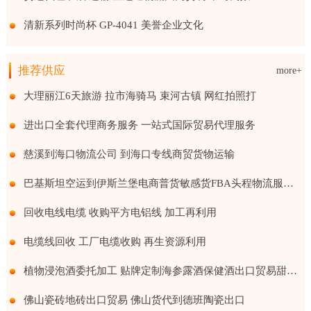
清新系列时尚杯 GP-4041 美誉企业文化
推荐供应
more+
大理丽江6天旅游 拉市海骑马 束河古镇 网红拍照打
进出口全套代理商务服务 一站式国际贸易代理服务
慈溪到海口物流公司 到海口专线商贸货物运输
巴基斯坦空运到伊斯兰堡电商普货敏感货FBA头程物流服务国际贸易
回收电线电缆 收购平方电铝线 加工再利用
电缆线回收 工厂电缆收购 再生资源利用
植物浸泡酒委托加工 贴牌定制海参露酒保健酒出口贸易甜味果酒
佛山瓷砖地砖出口贸易 佛山货代到德班陶瓷出口