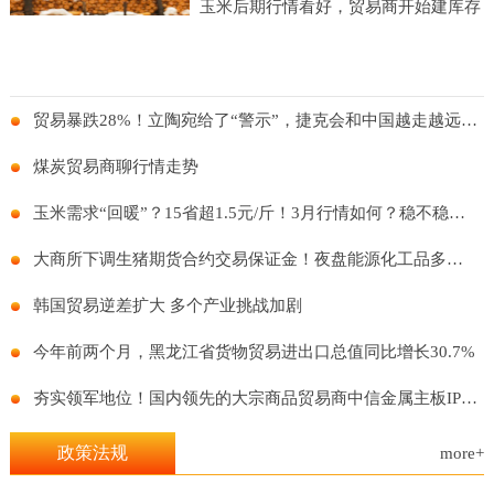
玉米后期行情看好，贸易商开始建库存
贸易暴跌28%！立陶宛给了“警示”，捷克会和中国越走越远么？
煤炭贸易商聊行情走势
玉米需求“回暖”？15省超1.5元/斤！3月行情如何？稳不稳得住？
大商所下调生猪期货合约交易保证金！夜盘能源化工品多数上涨！
韩国贸易逆差扩大 多个产业挑战加剧
今年前两个月，黑龙江省货物贸易进出口总值同比增长30.7%
夯实领军地位！国内领先的大宗商品贸易商中信金属主板IPO再进一步
政策法规
more+