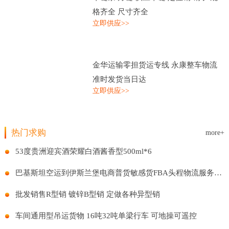
格齐全 尺寸齐全
立即供应>>
金华运输零担货运专线 永康整车物流
准时发货当日达
立即供应>>
热门求购
more+
53度贵洲迎宾酒荣耀白酒酱香型500ml*6
巴基斯坦空运到伊斯兰堡电商普货敏感货FBA头程物流服务国际贸易
批发销售R型销 镀锌B型销 定做各种异型销
车间通用型吊运货物 16吨32吨单梁行车 可地操可遥控