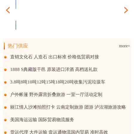
工委托生产
悦物流运输服务 资质齐全 车型全面
国际海运进出口 整箱及拼箱货物海运到港
热门供应
more+
质齐全 车型全面
箱及拼箱货物海运到港
柠檬酒水果发酵调制酒厂家商标贴牌代工委托生产
直销文化石 人造石 出口标准 价格低贸易对接
1888 S典藏版干邑 原装进口洋酒 高档送礼款
3.8吨8吨10吨12吨15吨18吨20吨收集污泥垃圾车
户外帐篷 野外露营折叠旅游 一室一厅活动定制
丽江情人沙滩拍照打卡 云南定制旅游 团游 泸沽湖旅游攻略
美国海运运输 国际贸易物流服务
货运代理 大件运输 壹运通物流国内贸易 准时高效