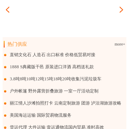
面
海运到港
热门供应
more+
贴牌代工委托生产
直销文化石 人造石 出口标准 价格低贸易对接
1888 S典藏版干邑 原装进口洋酒 高档送礼款
3.8吨8吨10吨12吨15吨18吨20吨收集污泥垃圾车
户外帐篷 野外露营折叠旅游 一室一厅活动定制
丽江情人沙滩拍照打卡 云南定制旅游 团游 泸沽湖旅游攻略
美国海运运输 国际贸易物流服务
货运代理 大件运输 壹运通物流国内贸易 准时高效