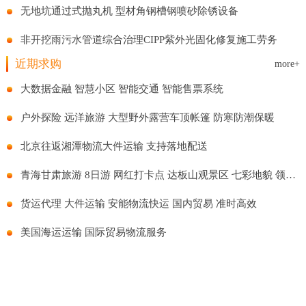
无地坑通过式抛丸机 型材角钢槽钢喷砂除锈设备
非开挖雨污水管道综合治理CIPP紫外光固化修复施工劳务
近期求购
more+
大数据金融 智慧小区 智能交通 智能售票系统
户外探险 远洋旅游 大型野外露营车顶帐篷 防寒防潮保暖
北京往返湘潭物流大件运输 支持落地配送
青海甘肃旅游 8日游 网红打卡点 达板山观景区 七彩地貌 领略风景
货运代理 大件运输 安能物流快运 国内贸易 准时高效
美国海运运输 国际贸易物流服务