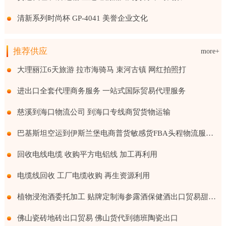
清新系列时尚杯 GP-4041 美誉企业文化
推荐供应
more+
大理丽江6天旅游 拉市海骑马 束河古镇 网红拍照打
进出口全套代理商务服务 一站式国际贸易代理服务
慈溪到海口物流公司 到海口专线商贸货物运输
巴基斯坦空运到伊斯兰堡电商普货敏感货FBA头程物流服务国际贸易
回收电线电缆 收购平方电铝线 加工再利用
电缆线回收 工厂电缆收购 再生资源利用
植物浸泡酒委托加工 贴牌定制海参露酒保健酒出口贸易甜味果酒
佛山瓷砖地砖出口贸易 佛山货代到德班陶瓷出口