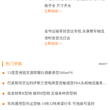
格齐全 尺寸齐全
立即供应>>
金华运输零担货运专线 永康整车物流
准时发货当日达
立即供应>>
热门求购
more+
53度贵洲迎宾酒荣耀白酒酱香型500ml*6
巴基斯坦空运到伊斯兰堡电商普货敏感货FBA头程物流服务国际贸易
批发销售R型销 镀锌B型销 定做各种异型销
车间通用型吊运货物 16吨32吨单梁行车 可地操可遥控