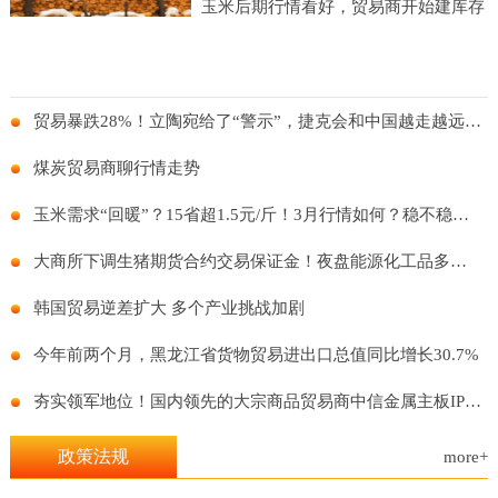
玉米后期行情看好，贸易商开始建库存
贸易暴跌28%！立陶宛给了“警示”，捷克会和中国越走越远么？
煤炭贸易商聊行情走势
玉米需求“回暖”？15省超1.5元/斤！3月行情如何？稳不稳得住？
大商所下调生猪期货合约交易保证金！夜盘能源化工品多数上涨！
韩国贸易逆差扩大 多个产业挑战加剧
今年前两个月，黑龙江省货物贸易进出口总值同比增长30.7%
夯实领军地位！国内领先的大宗商品贸易商中信金属主板IPO再进一步
政策法规
more+