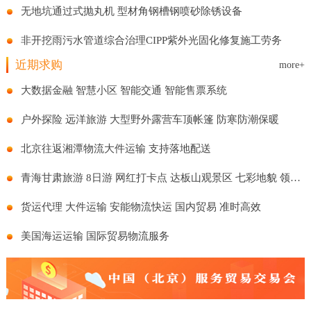
无地坑通过式抛丸机 型材角钢槽钢喷砂除锈设备
非开挖雨污水管道综合治理CIPP紫外光固化修复施工劳务
近期求购
more+
大数据金融 智慧小区 智能交通 智能售票系统
户外探险 远洋旅游 大型野外露营车顶帐篷 防寒防潮保暖
北京往返湘潭物流大件运输 支持落地配送
青海甘肃旅游 8日游 网红打卡点 达板山观景区 七彩地貌 领略风景
货运代理 大件运输 安能物流快运 国内贸易 准时高效
美国海运运输 国际贸易物流服务