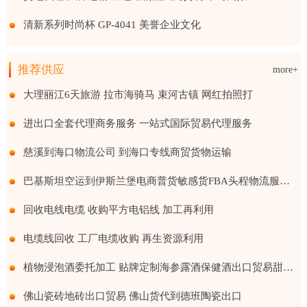
清新系列时尚杯 GP-4041 美誉企业文化
推荐供应
more+
大理丽江6天旅游 拉市海骑马 束河古镇 网红拍照打
进出口全套代理商务服务 一站式国际贸易代理服务
慈溪到海口物流公司 到海口专线商贸货物运输
巴基斯坦空运到伊斯兰堡电商普货敏感货FBA头程物流服务国际贸易
回收电线电缆 收购平方电铝线 加工再利用
电缆线回收 工厂电缆收购 再生资源利用
植物浸泡酒委托加工 贴牌定制海参露酒保健酒出口贸易甜味果酒
佛山瓷砖地砖出口贸易 佛山货代到德班陶瓷出口