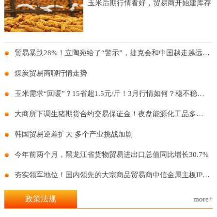
玉米后期行情看好，贸易商开始建库存
贸易暴跌28%！立陶宛给了“警示”，捷克会和中国越走越远么？
煤炭贸易商聊行情走势
玉米需求“回暖”？15省超1.5元/斤！3月行情如何？稳不稳得住？
大商所下调生猪期货合约交易保证金！夜盘能源化工品多数上涨！
韩国贸易逆差扩大 多个产业挑战加剧
今年前两个月，黑龙江省货物贸易进出口总值同比增长30.7%
夯实领军地位！国内领先的大宗商品贸易商中信金属主板IPO再进一步
政策法规
more+