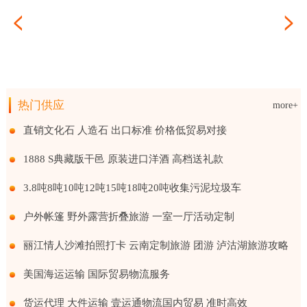
热门供应
more+
生产
直销文化石 人造石 出口标准 价格低贸易对接
1888 S典藏版干邑 原装进口洋酒 高档送礼款
3.8吨8吨10吨12吨15吨18吨20吨收集污泥垃圾车
户外帐篷 野外露营折叠旅游 一室一厅活动定制
丽江情人沙滩拍照打卡 云南定制旅游 团游 泸沽湖旅游攻略
美国海运运输 国际贸易物流服务
货运代理 大件运输 壹运通物流国内贸易 准时高效