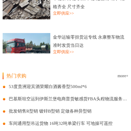
格齐全 尺寸齐全
立即供应>>
金华运输零担货运专线 永康整车物流
准时发货当日达
立即供应>>
热门求购
more+
53度贵洲迎宾酒荣耀白酒酱香型500ml*6
巴基斯坦空运到伊斯兰堡电商普货敏感货FBA头程物流服务国际贸易
批发销售R型销 镀锌B型销 定做各种异型销
车间通用型吊运货物 16吨32吨单梁行车 可地操可遥控