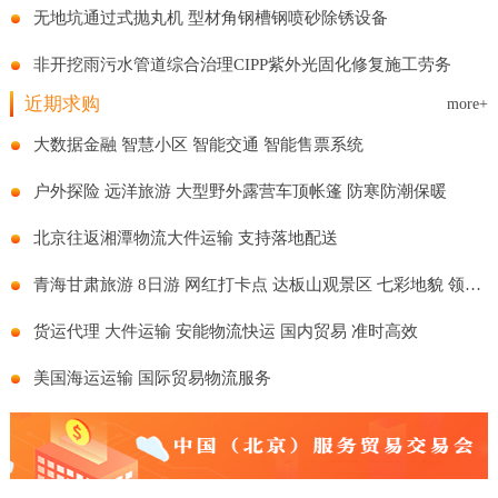
无地坑通过式抛丸机 型材角钢槽钢喷砂除锈设备
非开挖雨污水管道综合治理CIPP紫外光固化修复施工劳务
近期求购
more+
大数据金融 智慧小区 智能交通 智能售票系统
户外探险 远洋旅游 大型野外露营车顶帐篷 防寒防潮保暖
北京往返湘潭物流大件运输 支持落地配送
青海甘肃旅游 8日游 网红打卡点 达板山观景区 七彩地貌 领略风景
货运代理 大件运输 安能物流快运 国内贸易 准时高效
美国海运运输 国际贸易物流服务