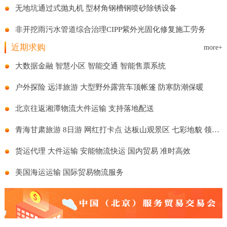
无地坑通过式抛丸机 型材角钢槽钢喷砂除锈设备
非开挖雨污水管道综合治理CIPP紫外光固化修复施工劳务
近期求购
more+
大数据金融 智慧小区 智能交通 智能售票系统
户外探险 远洋旅游 大型野外露营车顶帐篷 防寒防潮保暖
北京往返湘潭物流大件运输 支持落地配送
青海甘肃旅游 8日游 网红打卡点 达板山观景区 七彩地貌 领略风景
货运代理 大件运输 安能物流快运 国内贸易 准时高效
美国海运运输 国际贸易物流服务