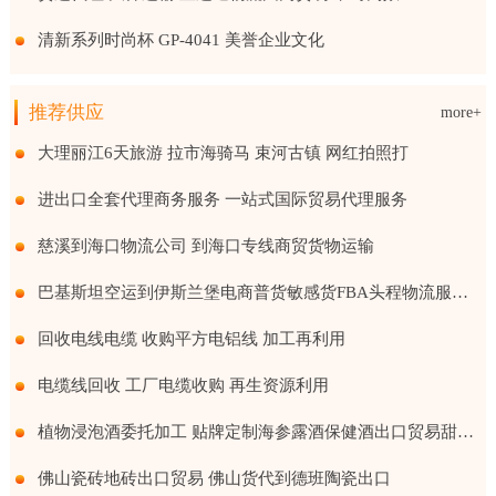
清新系列时尚杯 GP-4041 美誉企业文化
推荐供应
more+
大理丽江6天旅游 拉市海骑马 束河古镇 网红拍照打
进出口全套代理商务服务 一站式国际贸易代理服务
慈溪到海口物流公司 到海口专线商贸货物运输
巴基斯坦空运到伊斯兰堡电商普货敏感货FBA头程物流服务国际贸易
回收电线电缆 收购平方电铝线 加工再利用
电缆线回收 工厂电缆收购 再生资源利用
植物浸泡酒委托加工 贴牌定制海参露酒保健酒出口贸易甜味果酒
佛山瓷砖地砖出口贸易 佛山货代到德班陶瓷出口