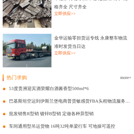
格齐全 尺寸齐全
立即供应>>
金华运输零担货运专线 永康整车物流
准时发货当日达
立即供应>>
热门求购
more+
53度贵洲迎宾酒荣耀白酒酱香型500ml*6
巴基斯坦空运到伊斯兰堡电商普货敏感货FBA头程物流服务国际贸易
批发销售R型销 镀锌B型销 定做各种异型销
车间通用型吊运货物 16吨32吨单梁行车 可地操可遥控