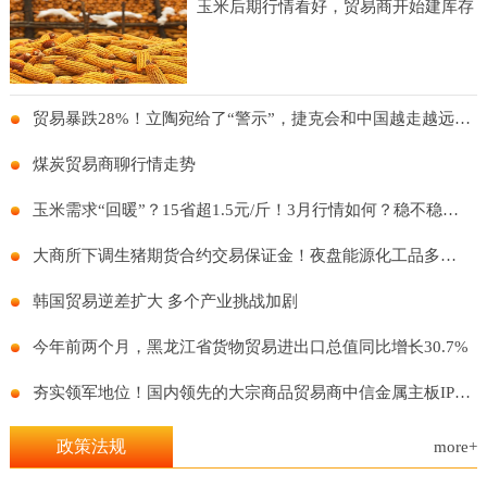
玉米后期行情看好，贸易商开始建库存
贸易暴跌28%！立陶宛给了“警示”，捷克会和中国越走越远么？
煤炭贸易商聊行情走势
玉米需求“回暖”？15省超1.5元/斤！3月行情如何？稳不稳得住？
大商所下调生猪期货合约交易保证金！夜盘能源化工品多数上涨！
韩国贸易逆差扩大 多个产业挑战加剧
今年前两个月，黑龙江省货物贸易进出口总值同比增长30.7%
夯实领军地位！国内领先的大宗商品贸易商中信金属主板IPO再进一步
政策法规
more+