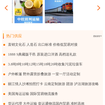
出口 整箱及拼箱货物海运到港
柠檬酒水果发酵调制酒厂家商标贴牌代工委托生产
整车零担货物运输邦悦物流运输服务 资质齐
国际海运进出口 整箱
热门供应
more+
发酵调制酒厂家商标贴牌代工委托生产
整车零担货物运输邦悦物流运输服务 资质齐全 车型全面
国际海运进出口 整箱及拼箱货物海运到港
柠檬酒水果发酵调制
直销文化石 人造石 出口标准 价格低贸易对接
1888 S典藏版干邑 原装进口洋酒 高档送礼款
3.8吨8吨10吨12吨15吨18吨20吨收集污泥垃圾车
户外帐篷 野外露营折叠旅游 一室一厅活动定制
丽江情人沙滩拍照打卡 云南定制旅游 团游 泸沽湖旅游攻略
美国海运运输 国际贸易物流服务
货运代理 大件运输 壹运通物流国内贸易 准时高效