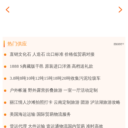
生产
运输服务 资质齐全 车型全面
海运进出口 整箱及拼箱货物海运到港
热门供应
more+
车型全面
箱货物海运到港
酒水果发酵调制酒厂家商标贴牌代工委托生产
直销文化石 人造石 出口标准 价格低贸易对接
1888 S典藏版干邑 原装进口洋酒 高档送礼款
3.8吨8吨10吨12吨15吨18吨20吨收集污泥垃圾车
户外帐篷 野外露营折叠旅游 一室一厅活动定制
丽江情人沙滩拍照打卡 云南定制旅游 团游 泸沽湖旅游攻略
美国海运运输 国际贸易物流服务
货运代理 大件运输 壹运通物流国内贸易 准时高效