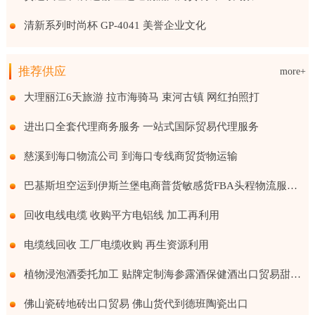
清新系列时尚杯 GP-4041 美誉企业文化
推荐供应
more+
大理丽江6天旅游 拉市海骑马 束河古镇 网红拍照打
进出口全套代理商务服务 一站式国际贸易代理服务
慈溪到海口物流公司 到海口专线商贸货物运输
巴基斯坦空运到伊斯兰堡电商普货敏感货FBA头程物流服务国际贸易
回收电线电缆 收购平方电铝线 加工再利用
电缆线回收 工厂电缆收购 再生资源利用
植物浸泡酒委托加工 贴牌定制海参露酒保健酒出口贸易甜味果酒
佛山瓷砖地砖出口贸易 佛山货代到德班陶瓷出口