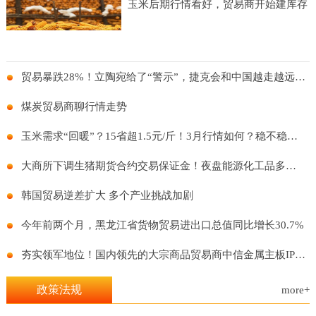
玉米后期行情看好，贸易商开始建库存
贸易暴跌28%！立陶宛给了“警示”，捷克会和中国越走越远么？
煤炭贸易商聊行情走势
玉米需求“回暖”？15省超1.5元/斤！3月行情如何？稳不稳得住？
大商所下调生猪期货合约交易保证金！夜盘能源化工品多数上涨！
韩国贸易逆差扩大 多个产业挑战加剧
今年前两个月，黑龙江省货物贸易进出口总值同比增长30.7%
夯实领军地位！国内领先的大宗商品贸易商中信金属主板IPO再进一步
政策法规
more+