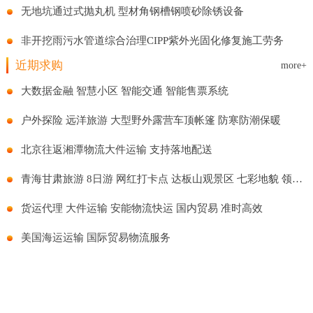
无地坑通过式抛丸机 型材角钢槽钢喷砂除锈设备
非开挖雨污水管道综合治理CIPP紫外光固化修复施工劳务
近期求购
more+
大数据金融 智慧小区 智能交通 智能售票系统
户外探险 远洋旅游 大型野外露营车顶帐篷 防寒防潮保暖
北京往返湘潭物流大件运输 支持落地配送
青海甘肃旅游 8日游 网红打卡点 达板山观景区 七彩地貌 领略风景
货运代理 大件运输 安能物流快运 国内贸易 准时高效
美国海运运输 国际贸易物流服务